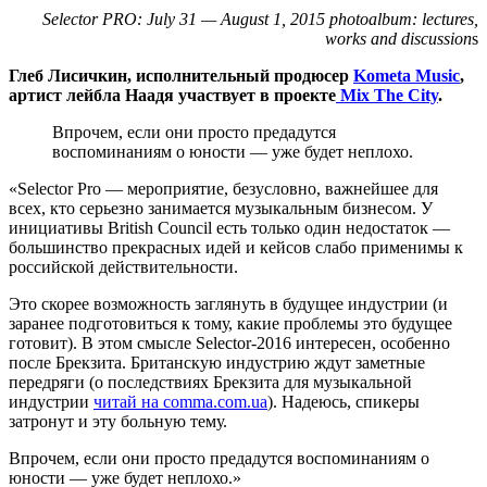
Selector PRO: July 31 — August 1, 2015 photoalbum: lectures,
works and discussion
s
Глеб Лисичкин, исполнительный продюсер
Kometa Music
,
артист лейбла Наадя участвует в проекте
Mix The City
.
Впрочем, если они просто предадутся
воспоминаниям о юности — уже будет неплохо.
«Selector Pro — мероприятие, безусловно, важнейшее для
всех, кто серьезно занимается музыкальным бизнесом. У
инициативы British Council есть только один недостаток —
большинство прекрасных идей и кейсов слабо применимы к
российской действительности.
Это скорее возможность заглянуть в будущее индустрии (и
заранее подготовиться к тому, какие проблемы это будущее
готовит). В этом смысле Selector-2016 интересен, особенно
после Брекзита. Британскую индустрию ждут заметные
передряги (о последствиях Брекзита для музыкальной
индустрии
читай на comma.com.ua
). Надеюсь, спикеры
затронут и эту больную тему.
Впрочем, если они просто предадутся воспоминаниям о
юности — уже будет неплохо.»