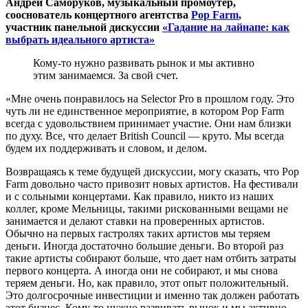
Андрей Саморуков, музыкальный промоутер,
сооснователь концертного агентства
Pop Farm
,
участник панельной дискуссии
«Гадание на лайнапе: как
выбрать идеального артиста»
Кому-то нужно развивать рынок и мы активно
этим занимаемся. За свой счет.
«Мне очень понравилось на Selector Pro в прошлом году. Это
чуть ли не единственное мероприятие, в котором Pop Farm
всегда с удовольствием принимает участие. Они нам близки
по духу. Все, что делает British Council — круто. Мы всегда
будем их поддерживать и словом, и делом.
Возвращаясь к теме будущей дискуссии, могу сказать, что Pop
Farm довольно часто привозит новых артистов. На фестивали
и с сольными концертами. Как правило, никто из наших
коллег, кроме Мельницы, такими рискованными вещами не
занимается и делают ставки на проверенных артистов.
Обычно на первых гастролях таких артистов мы теряем
деньги. Иногда достаточно большие деньги. Во второй раз
такие артисты собирают больше, что дает нам отбить затраты
первого концерта. А иногда они не собирают, и мы снова
теряем деньги. Но, как правило, этот опыт положительный.
Это долгосрочные инвестиции и именно так должен работать
этот бизнес. Кому-то нужно развивать рынок и мы активно