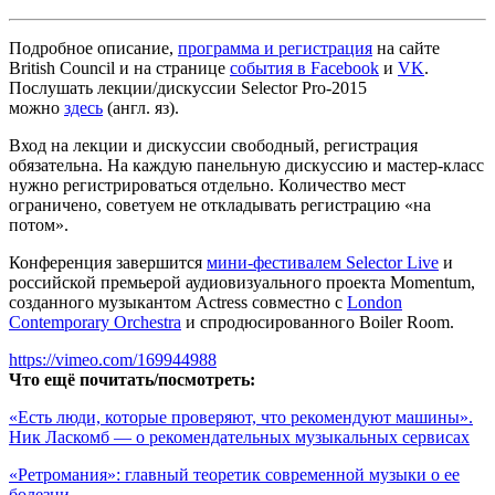
Подробное описание,
программа и регистрация
на сайте
British Council и на странице
события в Facebook
и
VK
.
Послушать лекции/дискуссии Selector Pro-2015
можно
здесь
(англ. яз).
Вход на лекции и дискуссии свободный, регистрация
обязательна. На каждую панельную дискуссию и мастер-класс
нужно регистрироваться отдельно. Количество мест
ограничено, советуем не откладывать регистрацию «на
потом».
Конференция завершится
мини-фестивалем Selector Live
и
российской премьерой аудиовизуального проекта Momentum,
созданного музыкантом Actress совместно с
London
Contemporary Orchestra
и спродюсированного Boiler Room.
https://vimeo.com/169944988
Что ещё почитать/посмотреть:
«Есть люди, которые проверяют, что рекомендуют машины».
Ник Ласкомб — о рекомендательных музыкальных сервисах
«Ретромания»: главный теоретик современной музыки о ее
болезни