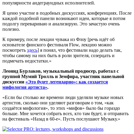
популярности андеграундных исполнителей.
Я ценю участие в подобных дискуссиях, конференциях. После
каждой подобной панели возникают идеи, которые я потом
подолгу перевариваю и анализирую. Это зачастую очень
полезно.
К примеру, после лекции чувака из Флоу [речь идёт об
основателе финского фестиваля Flow, лекцию можно
посмотреть
здесь
] я понял, что фестивали надо делать так,
чтобы самому на них быть в роли зрителя, созерцать и
подмечать недостатки.»
Леонид Бурлаков, музыкальный продюсер, работал с
группой Мумий Тролль и Земфира, участник панельной
дискусcии
«Это будет легендарно»: как создается
мифология артиста»
.
«Если бы столько же времени люди уделяли музыке новых
артистов, сколько они уделяют разговорам о том, «как
создаётся мифология», то этих «мифов» было бы гораздо
больше. Мне хочется собрать всех, кто там будет, и отправить
на фестиваль «Назад в 60-е». Пусть послушают Музыку.»