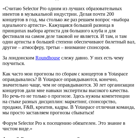
«Считаю Selector Pro одним из лучших образовательных
ивентов в музыкальной индустрии. Делая почти 200
концертов в год, мы столько же раз решаем вопрос «выбора
идеального артиста». Кажущаяся большой разница в
принципах выбора артиста для большого клуба и для
фестиваля на самом деле таковой не является. И там, и там
одни артисты в большей степени обеспечивают билетный вал,
другие – атмосферу, третьи – внимание спонсоров.
За лондонским
Roundhouse
слежу давно. У них есть чему
поучиться.
Как часто мои прогнозы по сборам с концертов в Yotaspace
оправдывались? В Yotaspace оправдываются, конечно,
значительно чаще, чем не оправдываются. 30 лет организации
концертов дали мне навыки экспертизы высокого качества.
Но речь-то не только о прогнозе. Здесь нужны компетенции
на стыке разных дисциплин: маркетинг, спонсорство,
продажи, F&B, креатив, кадры. В Yotaspace отличная команда,
мы просто заставляем прогнозы сбываться!
Форум Selector Pro к посещению обязателен. Это знание в
чистом виде.»