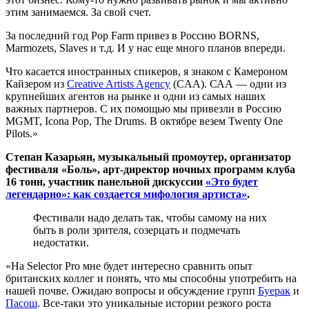
этим занимаемся. За свой счет.
За последний год Pop Farm привез в Россию BORNS,
Marmozets, Slaves и т.д. И у нас еще много планов впереди.
Что касается иностранных спикеров, я знаком с Камероном
Кайзером из
Creative Artists Agency
(CAA). САА — одни из
крупнейших агентов на рынке и одни из самых наших
важных партнеров. С их помощью мы привезли в Россию
MGMT, Icona Pop, The Drums. В октябре везем Twenty One
Pilots.»
Степан Казарьян, музыкальный промоутер, организатор
фестиваля «Боль», арт-директор ночных программ клуба
16 тонн, участник панельной дискуссии
«Это будет
легендарно»: как создается мифология артиста»
.
Фестивали надо делать так, чтобы самому на них
быть в роли зрителя, созерцать и подмечать
недостатки.
«На Selector Pro мне будет интересно сравнить опыт
британских коллег и понять, что мы способны употребить на
нашей почве. Ожидаю вопросы и обсуждение групп
Буерак
и
Пасош
. Все-таки это уникальные истории резкого роста