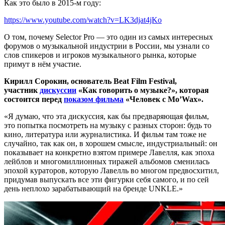
Как это было в 2015-м году:
https://www.youtube.com/watch?v=LK3djat4jKo
О том, почему Selector Pro — это один из самых интересных
форумов о музыкальной индустрии в России, мы узнали со
слов спикеров и игроков музыкального рынка, которые
примут в нём участие.
Кирилл Сорокин, основатель Beat Film Festival,
участник
дискуссии
«Как говорить о музыке?», которая
состоится перед
показом фильма
«Человек с Mo’Wax».
«Я думаю, что эта дискуссия, как бы предваряющая фильм,
это попытка посмотреть на музыку с разных сторон: будь то
кино, литература или журналистика. И фильм там тоже не
случайно, так как он, в хорошем смысле, индустриальный: он
показывает на конкретно взятом примере Лавелля, как эпоха
лейблов и многомиллионных тиражей альбомов сменилась
эпохой кураторов, которую Лавелль во многом предвосхитил,
придумав выпускать все эти фигурки себя самого, и по сей
день неплохо зарабатывающий на бренде UNKLE.»