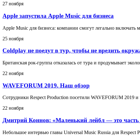
27 ноября
Apple запустила Apple Music для бизнеса
Apple Music для бизнеса: компании смогут легально включать 
25 ноября
Coldplay не поедут в тур, чтобы не вредить окру
Британская рок-группа отказалась от тура и продумывает эко
22 ноября
WAVEFORUM 2019. Наш обзор
Сотрудники Respect Production посетили WAVEFORUM 2019 и 
22 ноября
Дмитрий Коннов: «Маленький лейбл — это часть
Небольшое интервью главы Universal Music Russia для Respect P