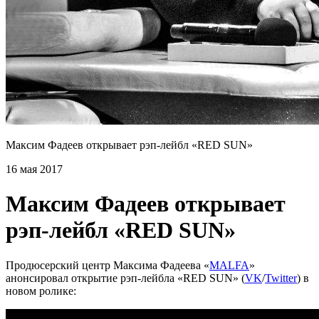
Максим Фадеев открывает рэп-лейбл «RED SUN»
16 мая 2017
Максим Фадеев открывает
рэп-лейбл «RED SUN»
Продюсерский центр Максима Фадеева «
MALFA
»
анонсировал открытие рэп-лейбла «RED SUN» (
VK
/
Twitter
) в
новом ролике: