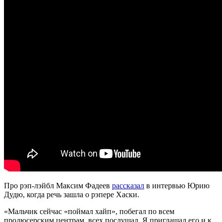
Про рэп-лэйбл Максим Фадеев
рассказал
в интервью Юрию
Дудю, когда речь зашла о рэпере Хаски.
«Мальчик сейчас «поймал хайп», побегал по всем
продюсерским центрам, всех послушал. Я приглашал его и к