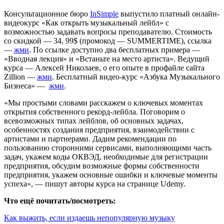
Консультационное бюро
InSimple
выпустило платный онлайн-
видеокурс «Как открыть музыкальный лейбл» с
возможностью задавать вопросы преподавателю. Стоимость
со скидкой — 34, 99$ (промокод — SUMMERTIME), ссылка
—
жми
. По ссылке доступно два бесплатных примера —
«Вводная лекция» и «Встаньте на место артиста». Ведущий
курса — Алексей Николаев, о его опыте в профайле сайта
Zillion —
жми
. Бесплатный видео-курс «Азбука Музыкального
Бизнеса» —
жми
.
«Мы простыми словами расскажем о ключевых моментах
открытия собственного рекорд-лейбла. Поговорим о
всевозможных типах лейблов, об основных задачах,
особенностях создания предприятия, взаимодействии с
артистами и партнерами. Дадим рекомендации по
пользованию сторонними сервисами, выполняющими часть
задач, укажем коды ОКВЭД, необходимые для регистрации
предприятия, обсудим возможные формы собственности
предприятия, укажем основные ошибки и ключевые моменты
успеха», — пишут авторы курса на странице Udemy.
Что ещё почитать/посмотреть:
Как выжить, если издаешь непопулярную музыку