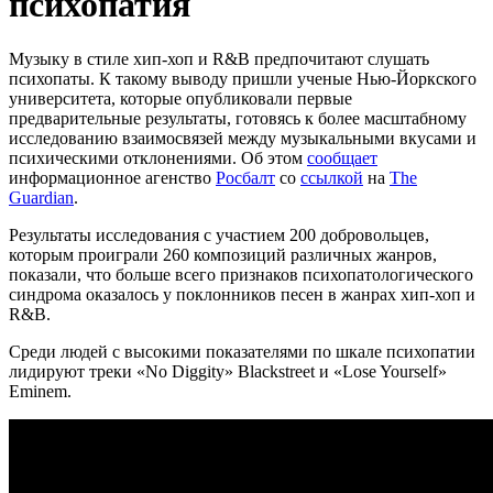
психопатия
Музыку в стиле хип-хоп и R&B предпочитают слушать
психопаты. К такому выводу пришли ученые Нью-Йоркского
университета, которые опубликовали первые
предварительные результаты, готовясь к более масштабному
исследованию взаимосвязей между музыкальными вкусами и
психическими отклонениями. Об этом
сообщает
информационное агенство
Росбалт
со
ссылкой
на
The
Guardian
.
Результаты исследования с участием 200 добровольцев,
которым проиграли 260 композиций различных жанров,
показали, что больше всего признаков психопатологического
синдрома оказалось у поклонников песен в жанрах хип-хоп и
R&B.
Среди людей с высокими показателями по шкале психопатии
лидируют треки «No Diggity» Blackstreet и «Lose Yourself»
Eminem.