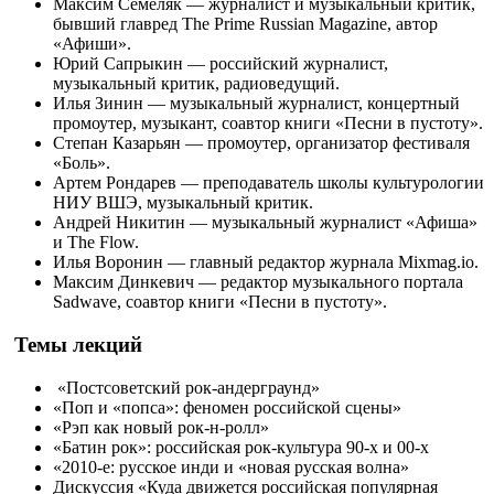
Максим Семеляк — журналист и музыкальный критик,
бывший главред The Prime Russian Magazine, автор
«Афиши».
Юрий Сапрыкин — российский журналист,
музыкальный критик, радиоведущий.
Илья Зинин — музыкальный журналист, концертный
промоутер, музыкант, соавтор книги «Песни в пустоту».
Степан Казарьян — промоутер, организатор фестиваля
«Боль».
Артем Рондарев — преподаватель школы культурологии
НИУ ВШЭ, музыкальный критик.
Андрей Никитин — музыкальный журналист «Афиша»
и The Flow.
Илья Воронин — главный редактор журнала Mixmag.io.
Максим Динкевич — редактор музыкального портала
Sadwave, соавтор книги «Песни в пустоту».
Темы лекций
«Постсоветский рок-андерграунд»
«Поп и «попса»: феномен российской сцены»
«Рэп как новый рок-н-ролл»
«Батин рок»: российская рок-культура 90-х и 00-х
«2010-е: русское инди и «новая русская волна»
Дискуссия «Куда движется российская популярная