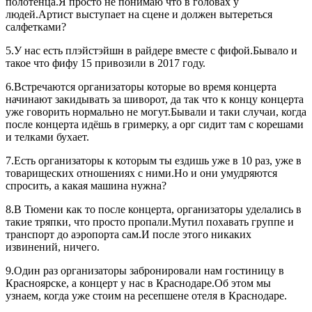
полотенца.Я просто не понимаю что в головах у
людей.Артист выступает на сцене и должен вытереться
салфетками?
5.У нас есть плэйстэйшн в райдере вместе с фифой.Бывало и
такое что фифу 15 привозили в 2017 году.
6.Встречаются организаторы которые во время концерта
начинают закидывать за шиворот, да так что к концу концерта
уже говорить нормально не могут.Бывали и таки случаи, когда
после концерта идёшь в гримерку, а орг сидит там с корешами
и телками бухает.
7.Есть организаторы к которым ты ездишь уже в 10 раз, уже в
товарищеских отношениях с ними.Но и они умудряются
спросить, а какая машина нужна?
8.В Тюмени как то после концерта, организаторы уделались в
такие тряпки, что просто пропали.Мутил похавать группе и
транспорт до аэропорта сам.И после этого никаких
извинений, ничего.
9.Один раз организаторы забронировали нам гостиницу в
Красноярске, а концерт у нас в Краснодаре.Об этом мы
узнаем, когда уже стоим на ресепшене отеля в Краснодаре.