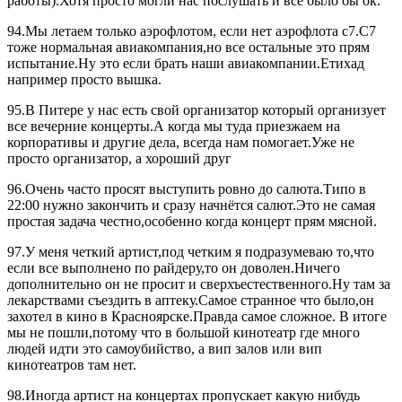
работы).Хотя просто могли нас послушать и все было бы ок.
94.Мы летаем только аэрофлотом, если нет аэрофлота с7.С7
тоже нормальная авиакомпания,но все остальные это прям
испытание.Ну это если брать наши авиакомпании.Етихад
например просто вышка.
95.В Питере у нас есть свой организатор который организует
все вечерние концерты.А когда мы туда приезжаем на
корпоративы и другие дела, всегда нам помогает.Уже не
просто организатор, а хороший друг
96.Очень часто просят выступить ровно до салюта.Типо в
22:00 нужно закончить и сразу начнётся салют.Это не самая
простая задача честно,особенно когда концерт прям мясной.
97.У меня четкий артист,под четким я подразумеваю то,что
если все выполнено по райдеру,то он доволен.Ничего
дополнительно он не просит и сверхъестественного.Ну там за
лекарствами съездить в аптеку.Самое странное что было,он
захотел в кино в Красноярске.Правда самое сложное. В итоге
мы не пошли,потому что в большой кинотеатр где много
людей идти это самоубийство, а вип залов или вип
кинотеатров там нет.
98.Иногда артист на концертах пропускает какую нибудь