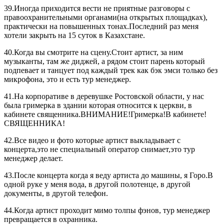
39.Иногда приходится вести не приятные разговоры с
правоохранительными органами(на открытых площадках),
практически на повышенных тонах.Последний раз меня
хотели закрыть на 15 суток в Казахстане.
40.Когда вы смотрите на сцену.Стоит артист, за ним
музыканты, там же диджей, а рядом стоит парень который
подпевает и танцует под каждый трек как бэк эмси только без
микрофона, это и есть тур менеджер.
41.На корпоративе в деревушке Ростовской области, у нас
была гримерка в здании которая относится к церкви, в
кабинете священника.ВНИМАНИЕ!Гримерка!В кабинете!
СВЯЩЕННИКА!
42.Все видео и фото которые артист выкладывает с
концерта,это не специальный оператор снимает,это тур
менеджер делает.
43.После концерта когда я веду артиста до машины, я Горо.В
одной руке у меня вода, в другой полотенце, в другой
документы, в другой телефон.
44.Когда артист проходит мимо толпы фэнов, тур менеджер
превращается в охранника.