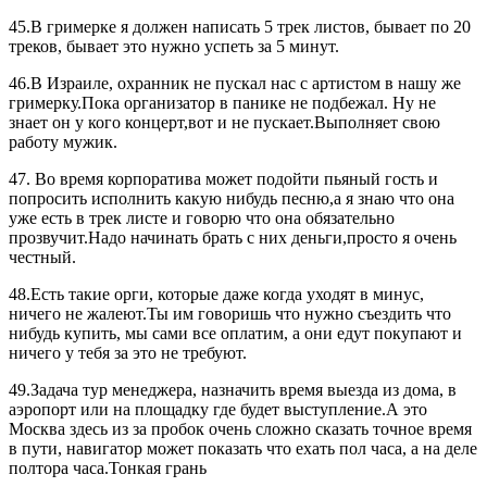
45.В гримерке я должен написать 5 трек листов, бывает по 20
треков, бывает это нужно успеть за 5 минут.
46.В Израиле, охранник не пускал нас с артистом в нашу же
гримерку.Пока организатор в панике не подбежал. Ну не
знает он у кого концерт,вот и не пускает.Выполняет свою
работу мужик.
47. Во время корпоратива может подойти пьяный гость и
попросить исполнить какую нибудь песню,а я знаю что она
уже есть в трек листе и говорю что она обязательно
прозвучит.Надо начинать брать с них деньги,просто я очень
честный.
48.Есть такие орги, которые даже когда уходят в минус,
ничего не жалеют.Ты им говоришь что нужно съездить что
нибудь купить, мы сами все оплатим, а они едут покупают и
ничего у тебя за это не требуют.
49.Задача тур менеджера, назначить время выезда из дома, в
аэропорт или на площадку где будет выступление.А это
Москва здесь из за пробок очень сложно сказать точное время
в пути, навигатор может показать что ехать пол часа, а на деле
полтора часа.Тонкая грань