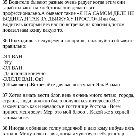
35.Водители бывают разные,очень радует когда этим они
зарабатывают на хлеб,тогда они делают все
профессионально.А бывают такие «Я НА САМОМ ДЕЛЕ НЕ
ВОДИЛА,Я ТАК ЗА ДВИЖУХУ ПРОСТО».Или был
Водитель который вёз нас по встречке,на красный,потом
показал нам ксиву какую то.
36.Подходишь к ведущему и говоришь, пожалуйста объявите
правильно:
-ЭЛ ВАН
-Угу
-ЭЛ ВАН
-Да я понял конечно
-ЭЛЛЛЛ ВАН, Ок?
(Объявляет) -Встречайте для вас выступает Эль Ваааан
37.Хотел начать вести блог, ведь я очень много летаю, города,
страны, люди, должно было получиться интересно.Все
закончилось как и началось в гостинице Ростова «Всем
привет, меня зовут Мер, это мой блооо…Какой же я херней
занимаюсь».
38.Иногда я обливаю толпу водичкой и даю кому нибудь пять
в толпе.Минуточка славы, когда я чувствую себя рэпстар.