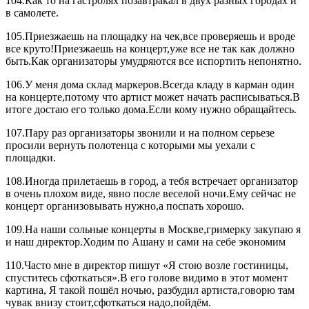
104.Как то на гастролях позавтракал в двух разных городах и
в самолете.
105.Приезжаешь на площадку на чек,все проверяешь и вроде
все круто!Приезжаешь на концерт,уже все не так как должно
быть.Как организаторы умудряются все испортить непонятно.
106.У меня дома склад маркеров.Всегда кладу в карман один
на концерте,потому что артист может начать расписываться.В
итоге достаю его только дома.Если кому нужно обращайтесь.
107.Пару раз организаторы звонили и на полном серьезе
просили вернуть полотенца с которыми мы уехали с
площадки.
108.Иногда прилетаешь в город, а тебя встречает организатор
в очень плохом виде, явно после веселой ночи.Ему сейчас не
концерт организовывать нужно,а поспать хорошо.
109.На наши сольные концерты в Москве,гримерку закупаю я
и наш директор.Ходим по Ашану и сами на себе экономим
110.Часто мне в директор пишут «Я стою возле гостиницы,
спуститесь сфоткаться».В его голове видимо в этот момент
картина, Я такой пошёл ночью, разбудил артиста,говорю там
чувак внизу стоит,сфоткаться надо,пойдём.