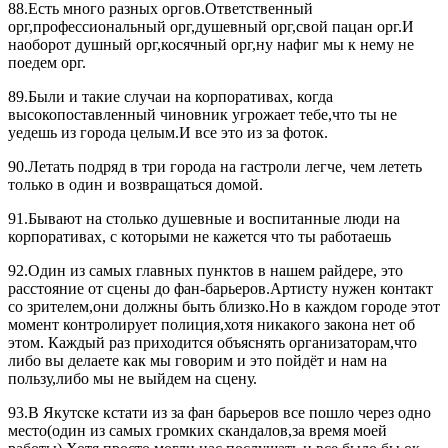
88.Есть много разных оргов.Ответственный
орг,профессиональный орг,душевный орг,свой пацан орг.И
наоборот душный орг,косячный орг,ну нафиг мы к нему не
поедем орг.
89.Были и такие случаи на корпоративах, когда
высокопоставленный чиновник угрожает тебе,что ты не
уедешь из города целым.И все это из за фоток.
90.Летать подряд в три города на гастроли легче, чем лететь
только в один и возвращаться домой.
91.Бывают на столько душевные и воспитанные люди на
корпоративах, с которыми не кажется что ты работаешь
92.Один из самых главных пунктов в нашем райдере, это
расстояние от сцены до фан-барьеров.Артисту нужен контакт
со зрителем,они должны быть близко.Но в каждом городе этот
момент контролирует полиция,хотя никакого закона нет об
этом. Каждый раз приходится объяснять организаторам,что
либо вы делаете как мы говорим и это пойдёт и нам на
пользу,либо мы не выйдем на сцену.
93.В Якутске кстати из за фан барьеров все пошло через одно
место(один из самых громких скандалов,за время моей