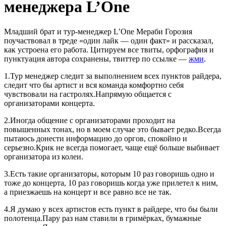
менеджера L’One
Младший брат и тур-менеджер L’One Мераби Горозия
поучаствовал в треде «один лайк — один факт» и рассказал,
как устроена его работа. Цитируем все твиты, орфография и
пунктуация автора сохранены, твиттер по ссылке —
жми
.
1.Тур менеджер следит за выполнением всех пунктов райдера,
следит что бы артист и вся команда комфортно себя
чувствовали на гастролях.Напрямую общается с
организаторами концерта.
2.Иногда общение с организаторами проходит на
повышенных тонах, но в моем случае это бывает редко.Всегда
пытаюсь донести информацию до оргов, спокойно и
серьезно.Крик не всегда помогает, чаще ещё больше выбивает
организатора из колеи.
3.Есть такие организаторы, которым 10 раз говоришь одно и
тоже до концерта, 10 раз говоришь когда уже прилетел к ним,
а приезжаешь на концерт и все равно все не так.
4.Я думаю у всех артистов есть пункт в райдере, что бы были
полотенца.Пару раз нам ставили в гримёрках, бумажные