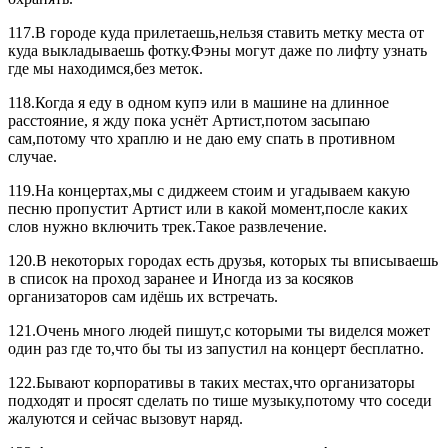
117.В городе куда прилетаешь,нельзя ставить метку места от
куда выкладываешь фотку.Фэны могут даже по лифту узнать
где мы находимся,без меток.
118.Когда я еду в одном купэ или в машине на длинное
расстояние, я жду пока уснёт Артист,потом засыпаю
сам,потому что храплю и не даю ему спать в противном
случае.
119.На концертах,мы с диджеем стоим и угадываем какую
песню пропустит Артист или в какой момент,после каких
слов нужно включить трек.Такое развлечение.
120.В некоторых городах есть друзья, которых ты вписываешь
в список на проход заранее и Иногда из за косяков
организаторов сам идёшь их встречать.
121.Очень много людей пишут,с которыми ты виделся может
один раз где то,что бы ты из запустил на концерт бесплатно.
122.Бывают корпоративы в таких местах,что организаторы
подходят и просят сделать по тише музыку,потому что соседи
жалуются и сейчас вызовут наряд.