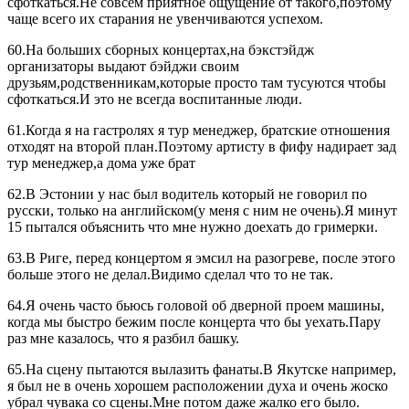
сфоткаться.Не совсем приятное ощущение от такого,поэтому
чаще всего их старания не увенчиваются успехом.
60.На больших сборных концертах,на бэкстэйдж
организаторы выдают бэйджи своим
друзьям,родственникам,которые просто там тусуются чтобы
сфоткаться.И это не всегда воспитанные люди.
61.Когда я на гастролях я тур менеджер, братские отношения
отходят на второй план.Поэтому артисту в фифу надирает зад
тур менеджер,а дома уже брат
62.В Эстонии у нас был водитель который не говорил по
русски, только на английском(у меня с ним не очень).Я минут
15 пытался объяснить что мне нужно доехать до гримерки.
63.В Риге, перед концертом я эмсил на разогреве, после этого
больше этого не делал.Видимо сделал что то не так.
64.Я очень часто бьюсь головой об дверной проем машины,
когда мы быстро бежим после концерта что бы уехать.Пару
раз мне казалось, что я разбил башку.
65.На сцену пытаются вылазить фанаты.В Якутске например,
я был не в очень хорошем расположении духа и очень жоско
убрал чувака со сцены.Мне потом даже жалко его было.