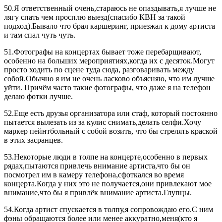
50.Я ответственный очень,стараюсь не опаздывать,я лучше не
лягу спать чем просплю выезд(спасибо КВН за такой
подход).Бывало что брал каршеринг, приезжал к дому артиста
и там спал чуть чуть.
51.Фотографы на концертах бывает тоже перебарщивают,
особенно на больших мероприятиях,когда их с десяток.Могут
просто ходить по сцене туда сюда, разговаривать между
собой.Обычно я им не очень ласково объясняю, что им лучше
уйти. Причём часто такие фотографы, что даже я на телефон
делаю фотки лучше.
52.Еще есть друзья организатора или стаф, который постоянно
пытается вылезать из за кулис снимать,делать селфи.Хочу
маркер пейнтбольный с собой возить, что бы стрелять краской
в этих засранцев.
53.Некоторые люди в толпе на концерте,особенно в первых
рядах,пытаются привлечь внимание артиста,что бы он
посмотрел им в камеру телефона,сфоткался во время
концерта.Когда у них это не получается,они привлекают мое
внимание,что бы я привлёк внимание артиста.Глупцы.
54.Когда артист спускается в толпу,я сопровождаю его.С ним
фэны обращаются более или менее аккуратно,меня(кто я