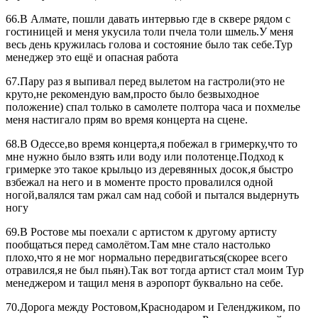
66.В Алмате, пошли давать интервью где в сквере рядом с
гостиницей и меня укусила толи пчела толи шмель.У меня
весь день кружилась голова и состояние было так себе.Тур
менеджер это ещё и опасная работа
67.Пару раз я выпивал перед вылетом на гастроли(это не
круто,не рекомендую вам,просто было безвыходное
положение) спал только в самолете полтора часа и похмелье
меня настигало прям во время концерта на сцене.
68.В Одессе,во время концерта,я побежал в гримерку,что то
мне нужно было взять или воду или полотенце.Подход к
гримерке это такое крыльцо из деревянных досок,я быстро
взбежал на него и в моменте просто провалился одной
ногой,валялся там ржал сам над собой и пытался выдернуть
ногу
69.В Ростове мы поехали с артистом к другому артисту
пообщаться перед самолётом.Там мне стало настолько
плохо,что я не мог нормально передвигаться(скорее всего
отравился,я не был пьян).Так вот тогда артист стал моим Тур
менеджером и тащил меня в аэропорт буквально на себе.
70.Дорога между Ростовом,Краснодаром и Геленджиком, по