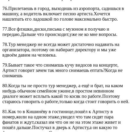
76.Прилетаешь в город, выходишь из аэропорта, садишься в
машину, а водитель включает песню артиста.Хочется
нашлепать его ладошкой по голове максимально быстро.
77.Все флэшки,диски,письма с музоном я получаю и
передаю.Дальше что происходит,уже не ко мне вопросы.
78.Тур менеджер не всегда может достаточно надавить на
организатора, поэтому он набирает директору и мы уже
вдвоём давим на человека.
79.Бывает такое что снимаешь кучу видосов на концерте,
Артист говорит зачем так много снимаешь ептать?Когда не
снимаешь
80.Когда ты не просто тур менеджер, а ещё и брат, на каком
нибудь обычном семейном ужине,в простом невинном
диалоге может всплыть какой то косяк по работе.Поэтому
стараюсь говорить о работе,только когда стоит говорить о ней.
81.Как то в Кишинёву в гостинице,пошёл к Артисту в
номер,жили на одном этаже,увидел что там сидят пара
фанатов и ждут,сказал им что он не на этом этаже живет и
пошёл дальше.Постучал в дверь к Артисту,а он какую то