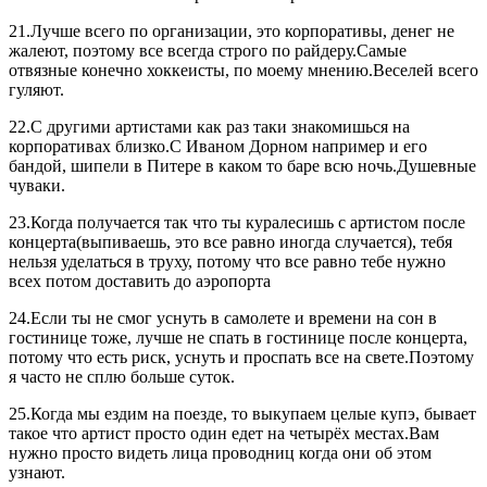
21.Лучше всего по организации, это корпоративы, денег не
жалеют, поэтому все всегда строго по райдеру.Самые
отвязные конечно хоккеисты, по моему мнению.Веселей всего
гуляют.
22.С другими артистами как раз таки знакомишься на
корпоративах близко.С Иваном Дорном например и его
бандой, шипели в Питере в каком то баре всю ночь.Душевные
чуваки.
23.Когда получается так что ты куралесишь с артистом после
концерта(выпиваешь, это все равно иногда случается), тебя
нельзя уделаться в труху, потому что все равно тебе нужно
всех потом доставить до аэропорта
24.Если ты не смог уснуть в самолете и времени на сон в
гостинице тоже, лучше не спать в гостинице после концерта,
потому что есть риск, уснуть и проспать все на свете.Поэтому
я часто не сплю больше суток.
25.Когда мы ездим на поезде, то выкупаем целые купэ, бывает
такое что артист просто один едет на четырёх местах.Вам
нужно просто видеть лица проводниц когда они об этом
узнают.