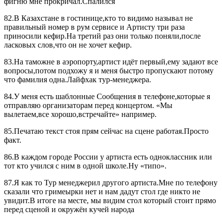
фигню мне прокричал.Спалился
82.В Казахстане в гостинице,кто то видимо называл не
правильный номер в рум сервисе и Артисту три раза
приносили кефир.На третий раз они только поняли,после
ласковых слов,что он не хочет кефир.
83.На таможне в аэропорту,артист идёт первый,ему задают все
вопросы,потом подхожу я и меня быстро пропускают потому
что фамилия одна.Лайфхак тур-менеджера.
84.У меня есть шаблонные Сообщения в телефоне,которые я
отправляю организаторам перед концертом. «Мы
вылетаем,все хорошо,встречайте» например.
85.Печатаю текст стоя прям сейчас на сцене работая.Просто
факт.
86.В каждом городе России у артиста есть одноклассник или
тот кто учился с ним в одной школе.Ну «типо».
87.Я как то Тур менеджерил другого артиста.Мне по телефону
сказали что гримеырки нет и нам дадут стол где никто не
увидит.В итоге на месте, мы видим стол который стоит прямо
перед сценой и окружён кучей народа