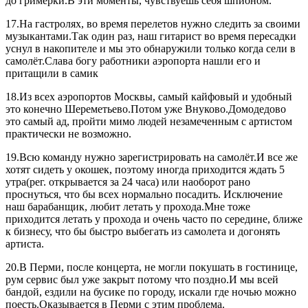
до гримерки.В эти моменты, чувствуешь себя шпионом.
17.На гастролях, во время перелетов нужно следить за своими
музыкантами.Так один раз, наш гитарист во время пересадки
уснул в накопителе и мы это обнаружили только когда сели в
самолёт.Слава богу работники аэропорта нашли его и
притащили в самик
18.Из всех аэропортов Москвы, самый кайфовый и удобный
это конечно Шереметьево.Потом уже Внуково.Домодедово
это самый ад, пройти мимо людей незамеченным с артистом
практически не возможно.
19.Всю команду нужно зарегистрировать на самолёт.И все же
хотят сидеть у окошек, поэтому иногда приходится ждать 5
утра(рег. открывается за 24 часа) или наоборот рано
проснуться, что бы всех нормально посадить. Исключение
наш барабанщик, любит летать у прохода.Мне тоже
приходится летать у прохода и очень часто по середине, ближе
к бизнесу, что бы быстро выбегать из самолета и догонять
артиста.
20.В Перми, после концерта, не могли покушать в гостинице,
рум сервис был уже закрыт потому что поздно.И мы всей
бандой, ездили на бусике по городу, искали где ночью можно
поесть.Оказывается в Перми с этим проблема.