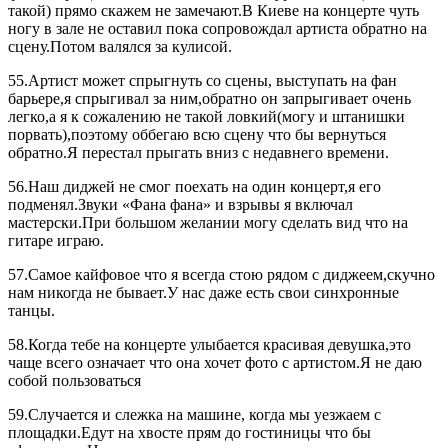
такой) прямо скажем не замечают.В Киеве на концерте чуть
ногу в зале не оставил пока сопровождал артиста обратно на
сцену.Потом валялся за кулисой.
55.Артист может спрыгнуть со сцены, выступать на фан
барьере,я спрыгивал за ним,обратно он запрыгивает очень
легко,а я к сожалению не такой ловкий(могу и штанишки
порвать),поэтому оббегаю всю сцену что бы вернуться
обратно.Я перестал прыгать вниз с недавнего времени.
56.Наш диджей не смог поехать на один концерт,я его
подменял.Звуки «Фана фана» и взрывы я включал
мастерски.При большом желании могу сделать вид что на
гитаре играю.
57.Самое кайфовое что я всегда стою рядом с диджеем,скучно
нам никогда не бывает.У нас даже есть свои синхронные
танцы.
58.Когда тебе на концерте улыбается красивая девушка,это
чаще всего означает что она хочет фото с артистом.Я не даю
собой пользоваться
59.Случается и слежка на машине, когда мы уезжаем с
площадки.Едут на хвосте прям до гостиницы что бы