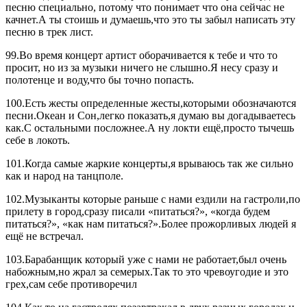
песню специально, потому что понимает что она сейчас не
качнет.А ты стоишь и думаешь,что это ты забыл написать эту
песню в трек лист.
99.Во время концерт артист оборачивается к тебе и что то
просит, но из за музыки ничего не слышно.Я несу сразу и
полотенце и воду,что бы точно попасть.
100.Есть жесты определенные жесты,которыми обозначаются
песни.Океан и Сон,легко показать,я думаю вы догадываетесь
как.С остальными посложнее.А ну локти ещё,просто тычешь
себе в локоть.
101.Когда самые жаркие концерты,я врываюсь так же сильно
как и народ на танцполе.
102.Музыканты которые раньше с нами ездили на гастроли,по
прилету в город,сразу писали «питаться?», «когда будем
питаться?», «как нам питаться?».Более прожорливых людей я
ещё не встречал.
103.Барабанщик который уже с нами не работает,был очень
набожным,но жрал за семерых.Так то это чревоугодие и это
грех,сам себе противоречил