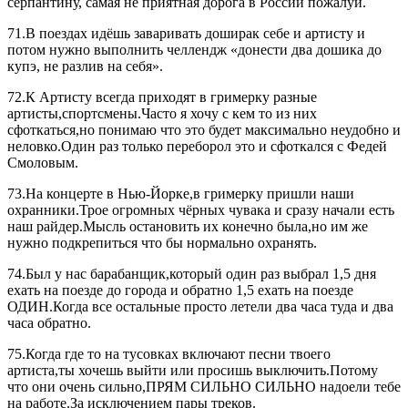
серпантину, самая не приятная дорога в России пожалуй.
71.В поездах идёшь заваривать доширак себе и артисту и
потом нужно выполнить челлендж «донести два дошика до
купэ, не разлив на себя».
72.К Артисту всегда приходят в гримерку разные
артисты,спортсмены.Часто я хочу с кем то из них
сфоткаться,но понимаю что это будет максимально неудобно и
неловко.Один раз только переборол это и сфоткался с Федей
Смоловым.
73.На концерте в Нью-Йорке,в гримерку пришли наши
охранники.Трое огромных чёрных чувака и сразу начали есть
наш райдер.Мысль остановить их конечно была,но им же
нужно подкрепиться что бы нормально охранять.
74.Был у нас барабанщик,который один раз выбрал 1,5 дня
ехать на поезде до города и обратно 1,5 ехать на поезде
ОДИН.Когда все остальные просто летели два часа туда и два
часа обратно.
75.Когда где то на тусовках включают песни твоего
артиста,ты хочешь выйти или просишь выключить.Потому
что они очень сильно,ПРЯМ СИЛЬНО СИЛЬНО надоели тебе
на работе.За исключением пары треков.