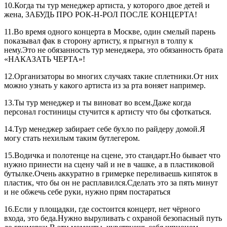
10.Когда ты тур менеджер артиста, у которого двое детей и
жена, ЗАБУДЬ ПРО РОК-Н-РОЛ ПОСЛЕ КОНЦЕРТА!
11.Во время одного концерта в Москве, один смелый парень
показывал фак в сторону артисту, я прыгнул в толпу к
нему.Это не обязанность тур менеджера, это обязанность брата
«НАКАЗАТЬ ЧЕРТА»!
12.Организаторы во многих случаях такие сплетники.От них
можно узнать у какого артиста из за рта воняет например.
13.Ты тур менеджер и ты виноват во всем.Даже когда
персонал гостиницы стучится к артисту что бы сфоткаться.
14.Тур менеджер забирает себе бухло по райдеру домой.Я
могу стать нехилым таким бутлегером.
15.Водичка и полотенце на сцене, это стандарт.Но бывает что
нужно принести на сцену чай и не в чашке, а в пластиковой
бутылке.Очень аккуратно в гримерке переливаешь кипяток в
пластик, что бы он не расплавился.Сделать это за пять минут
и не обжечь себе руки, нужно прям постараться
16.Если у площадки, где состоится концерт, нет чёрного
входа, это беда.Нужно выруливать с охраной безопасный путь