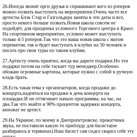
26.Иногда звонят орги друзья и спрашивают кого из рэперов
можно позвать выступить на мероприятии.Очень часто все
артисты Блэк Стар и Газгольдера заняты в эти даты и все,
просто некого больше позвать.Новая школа совсем не
подойдёт, для праздника условного Торгового центра в Красе.
На спортивном мероприятии, условно может выступить
только 4-5 рэперов.Так что это ваша новая школа с матом
перематом, так и будет выступать в клубах на 50 человек и
писать про свои туры по таким клубам.
27.Артисту очень приятно, когда вы дарите подарки.Но эти
подарки потом на себе таскает тур менеджер.Особенно
обожаю огромные картины, которые нужно с собой в ручную
кладь брать.
28.Есть такая тема у организаторов, когда продажи до
концерта,надеяться на продажи в день концерта на
площадке.И он оттягивает начало программы, на час, на
два.Так что знайте в 90% процентов задержки концерта,
виноват не артист.
29.На Украине, по моему в Днепропетровске, прокатчики
звука, не поставили какую то приблуду для басиста(не
разбираюсь в терминах).Наш басист сам сидел сварил себе эту
штуку.