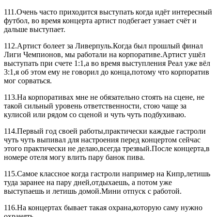
111.Очень часто приходится выступать когда идёт интересный
футбол, во время концерта артист подбегает узнает счёт и
дальше выступает.
112.Артист болеет за Ливерпуль.Когда был прошлый финал
Лиги Чемпионов, мы работали на корпоративе.Артист ушёл
выступать при счете 1:1,а во время выступления Реал уже вёл
3:1,я об этом ему не говорил до конца,потому что корпоратив
мог сорваться.
113.На корпоративах мне не обязательно стоять на сцене, не
такой сильный уровень ответственности, стою чаще за
кулисой или рядом со сценой и чуть чуть подбухиваю.
114.Первый год своей работы,практически каждые гастроли
чуть чуть выпивал для настроения перед концертом сейчас
этого практически не делаю,всегда трезвый.После концерта,в
номере отеля могу влить пару банок пива.
115.Самое классное когда гастроли например на Кипр,летишь
туда заранее на пару дней,отдыхаешь, а потом уже
выступаешь и летишь домой.Мини отпуск с работой.
116.На концертах бывает такая охрана,которую саму нужно
охранять.