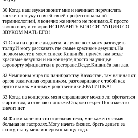
30.Когда наш звукач звонит мне и начинает перечислять
косяки по звуку со всей своей профессиональной
терминологией, я конечно же ничего не понимаю.Я просто
звоню оргу и говорю ИСПРАВИТЬ ВСЮ СИТУАЦИЮ СО
ЗВУКОМ МАТЬ ЕГО!
31.Стоя на сцене с диджеем, я лучше всех могу разглядеть
толпу.И могу рассказать где самые красивые девушки.На
первом месте в моем списке Кишинёв, причём там везде
красивые девушки и на концерте,просто на улице,в
аэропорту,официантки в ресторане.Везде.Кишинёв ван лав.
32.Чемпионы мира по панибратству Казахстан, там начиная от
оргов заканчивая охранником, разговаривают с тобой как
будто вы как минимум родственники.БРАТИШКА!
33.Когда на концертах меня спрашивают можно ли сфоткаться
с артистом, я отвечаю попозже.Открою секрет.Попозже-это
значит нет.
34.Фотки конечно это отдельная тема, мне кажется самая
больная на гастролях.Могу начать бизнес, брать деньги за
фотку, стану миллионером к концу года.