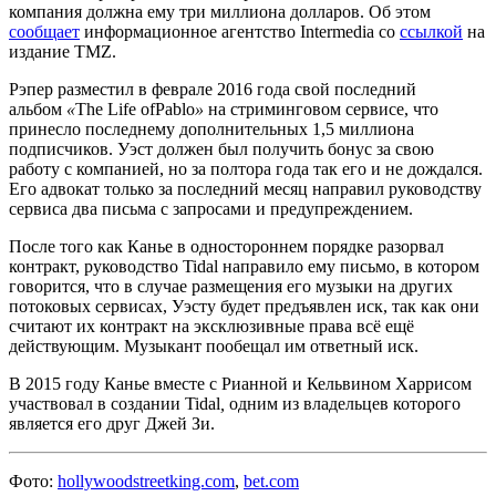
компания должна ему три миллиона долларов. Об этом
сообщает
информационное агентство Intermedia со
ссылкой
на
издание TMZ.
Рэпер разместил в феврале 2016 года свой последний
альбом
«
The Life ofPablo
»
на стриминговом сервисе, что
принесло последнему дополнительных 1,5 миллиона
подписчиков. Уэст должен был получить бонус за свою
работу с компанией, но за полтора года так его и не дождался.
Его адвокат только за последний месяц направил руководству
сервиса два письма с запросами и предупреждением.
После того как Канье в одностороннем порядке разорвал
контракт, руководство Tidal направило ему письмо, в котором
говорится, что в случае размещения его музыки на других
потоковых сервисах, Уэсту будет предъявлен иск, так как они
считают их контракт на эксклюзивные права всё ещё
действующим. Музыкант пообещал им ответный иск.
В 2015 году Канье вместе с Рианной и Кельвином Харрисом
участвовал в создании Tidal
,
одним из владельцев которого
является его друг Джей Зи.
Фото:
hollywoodstreetking.com
,
bet.com