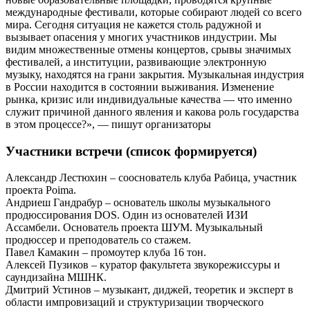
международные фестивали, которые собирают людей со всего
мира. Сегодня ситуация не кажется столь радужной и
вызывает опасения у многих участников индустрии. Мы
видим множественные отмены концертов, срывы значимых
фестивалей, а институции, развивающие электронную
музыку, находятся на грани закрытия. Музыкальная индустрия
в России находится в состоянии выживания. Изменение
рынка, кризис или индивидуальные качества — что именно
служит причиной данного явления и какова роль государства
в этом процессе?», — пишут организаторы
Участники встречи (список формируется)
Александр Лестюхин – сооснователь клуба Рабица, участник
проекта Poima.
Андриеш Гандрабур – основатель школы музыкального
продюссирования DOS. Один из основателей ИЗИ
Ассамбели. Основатель проекта ШУМ. Музыкальный
продюссер и преподователь со стажем.
Павел Камакин – промоутер клуба 16 тон.
Алексей Пузиков – куратор факультета звукорежиссуры и
саундизайна МШНК.
Дмитрий Устинов – музыкант, диджей, теоретик и эксперт в
области импровизаций и структуризации творческого