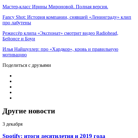
Мастер-класс Ирины Мироновой. Полная версия.
Fancy Shot: История компании, снявшей «Ленинграду» клип
про лабутены
Режиссёр клипа «Экспонат» смотрит видео Radiohead,
Бейонсе и Боуи
Илья Найшуллер: про «Хардкор», кровь и правильную
мотивацию
Поделиться с друзьями
Другие новости
3 декабря
Spotify: итоги десятилетия и 2019 года