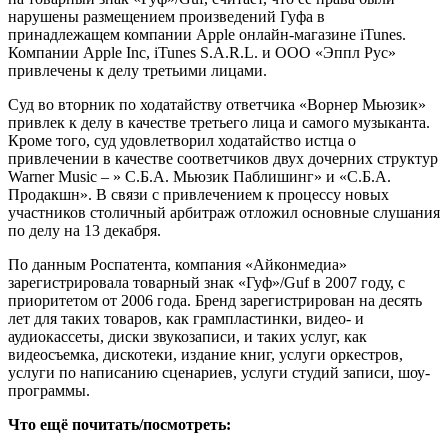
нарушены размещением произведений Гуфа в
принадлежащем компании Apple онлайн-магазине iTunes.
Компании Apple Inc, iTunes S.A.R.L. и ООО «Эппл Рус»
привлечены к делу третьими лицами.
Суд во вторник по ходатайству ответчика «Ворнер Мьюзик»
привлек к делу в качестве третьего лица и самого музыканта.
Кроме того, суд удовлетворил ходатайство истца о
привлечении в качестве соответчиков двух дочерних структур
Warner Music – » С.Б.А. Мьюзик Паблишинг» и «С.Б.А.
Продакшн». В связи с привлечением к процессу новых
участников столичный арбитраж отложил основные слушания
по делу на 13 декабря.
По данным Роспатента, компания «Айконмедиа»
зарегистрировала товарный знак «Гуф»/Guf в 2007 году, с
приоритетом от 2006 года. Бренд зарегистрирован на десять
лет для таких товаров, как грампластинки, видео- и
аудиокассеты, диски звукозаписи, и таких услуг, как
видеосъемка, дискотеки, издание книг, услуги оркестров,
услуги по написанию сценариев, услуги студий записи, шоу-
программы.
Что ещё почитать/посмотреть: