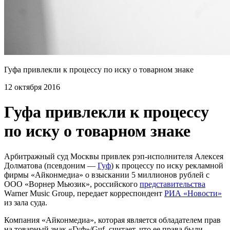
Гуфа привлекли к процессу по иску о товарном знаке
12 октября 2016
Гуфа привлекли к процессу
по иску о товарном знаке
Арбитражный суд Москвы привлек рэп-исполнителя Алексея
Долматова (псевдоним —
Гуф
) к процессу по иску рекламной
фирмы «Айконмедиа» о взыскании 5 миллионов рублей с
ООО «Ворнер Мьюзик», российского
представительства
Warner Music Group, передает корреспондент
РИА «Новости»
из зала суда.
Компания «Айконмедиа», которая является обладателем прав
на товарный знак «Гуф»/Guf, считает, что ее права были