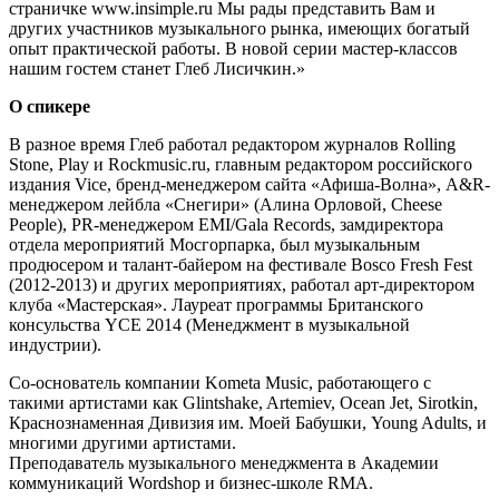
страничке www.insimple.ru Мы рады представить Вам и
других участников музыкального рынка, имеющих богатый
опыт практической работы. В новой серии мастер-классов
нашим гостем станет Глеб Лисичкин.»
О спикере
В разное время Глеб работал редактором журналов Rolling
Stone, Play и Rockmusic.ru, главным редактором российского
издания Vice, бренд-менеджером сайта «Афиша-Волна», A&R-
менеджером лейбла «Снегири» (Алина Орловой, Cheese
People), PR-менеджером EMI/Gala Records, замдиректора
отдела мероприятий Мосгорпарка, был музыкальным
продюсером и талант-байером на фестивале Bosco Fresh Fest
(2012-2013) и других мероприятиях, работал арт-директором
клуба «Мастерская». Лауреат программы Британского
консульства YCE 2014 (Mенеджмент в музыкальной
индустрии).
Со-основатель компании Kometa Music, работающего с
такими артистами как Glintshake, Artemiev, Ocean Jet, Sirotkin,
Краснознаменная Дивизия им. Моей Бабушки, Young Adults, и
многими другими артистами.
Преподаватель музыкального менеджмента в Академии
коммуникаций Wordshop и бизнес-школе RMA.