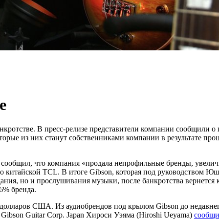
е
анкротстве. В пресс-релизе представители компании сообщили о
оторые из них станут собственниками компании в результате пр
 сообщил, что компания «продала непрофильные бренды, увеличи
o китайской TCL. В итоге Gibson, которая под руководством Ю
дания, но и прослушивания музыки, после банкротства вернется 
6% бренда.
лларов США. Из аудиобрендов под крылом Gibson до недавнего 
 Gibson Guitar Corp. Japan Хироси Уэяма (Hiroshi Ueyama)
сообщ