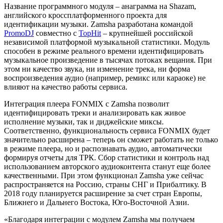
Название программного модуля – анаграмма на Shazam,
английского кроссплатформенного проекта для
идентификации музыки. Zamsha разработана командой
PromoDJ
совместно с
TopHit
– крупнейшей российской
независимой платформой музыкальной статистики. Модуль
способен в режиме реального времени идентифицировать
музыкальное произведение в тысячах потоках вещания. При
этом ни качество звука, ни изменение трека, ни форма
воспроизведения аудио (например, ремикс или караоке) не
влияют на качество работы сервиса.
Интеграция плеера FONMIX с Zamsha позволит
идентифицировать треки и анализировать как живое
исполнение музыки, так и диджейские миксы.
Соответственно, функциональность сервиса FONMIX будет
значительно расширена – теперь он сможет работать не только
в режиме плеера, но и распознавать аудио, автоматически
формируя отчеты для ТРК. Сбор статистики и контроль над
использованием авторского аудиоконтента станут еще более
качественными. При этом функционал Zamsha уже сейчас
распространяется на Россию, страны СНГ и Прибалтику. В
2018 году планируется расширение за счет стран Европы,
Ближнего и Дальнего Востока, Юго-Восточной Азии.
«Благодаря интеграции с модулем Zamsha мы получаем