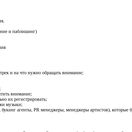
ия.
ание и паблишинг)
ния
 трек и на что нужно обращать внимание;
;
атить внимание;
ьно их регистрировать;
ажи музыки;
 букинг агенты, P
R менеджеры, менеджеры артистов), которые б