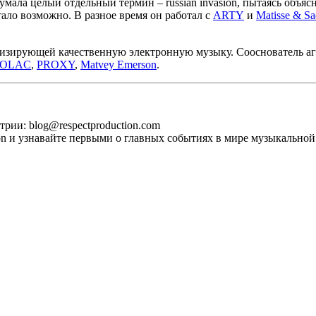
умала целый отдельный термин – russian invasion, пытаясь объяс
тало возможно. В разное время он работал с
ARTY
и
Matisse & S
ризирующей качественную электронную музыку. Сооснователь аген
OLAC
,
PROXY
,
Matvey Emerson
.
рии: blog@respectproduction.com
ion и узнавайте первыми о главных событиях в мире музыкальной