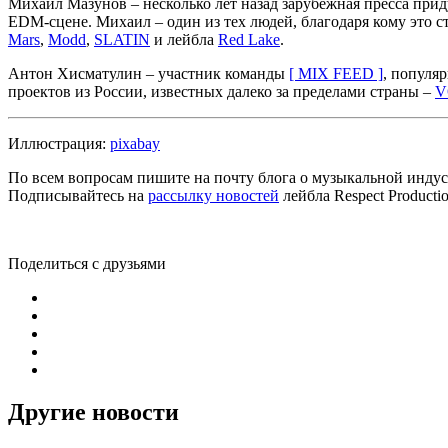
Михаил Мазунов – несколько лет назад зарубежная пресса прид
EDM-сцене. Михаил – один из тех людей, благодаря кому это с
Mars
,
Modd
,
SLATIN
и лейбла
Red Lake
.
Антон Хисматулин – участник команды
[ MIX FEED ]
, популя
проектов из России, известных далеко за пределами страны –
V
Иллюстрация:
pixabay
По всем вопросам пишите на почту блога о музыкальной индуст
Подписывайтесь на
рассылку новостей
лейбла Respect Product
Поделиться с друзьями
Другие новости