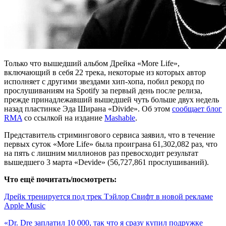
Только что вышедший альбом Дрейка «More Life»,
включающий в себя 22 трека, некоторые из которых автор
исполняет с другими звездами хип-хопа, побил рекорд по
прослушиваниям на Spotify за первый день после релиза,
прежде принадлежавший вышедшей чуть больше двух недель
назад пластинке Эда Ширана «Divide». Об этом
сообщает блог
RMA
со ссылкой на издание
Mashable
.
Представитель стримингового сервиса заявил, что в течение
первых суток «More Life» была проиграна 61,302,082 раз, что
на пять с лишним миллионов раз превосходит результат
вышедшего 3 марта «Devide» (56,727,861 прослушиваний).
Что ещё почитать/посмотреть:
Дрейк тренируется под трек Тэйлор Свифт в новой рекламе
Apple Music
«Dr. Dre заплатил 10 000, так что я сразу купил подружке