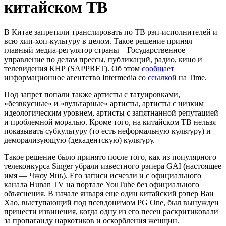
китайском ТВ
В Китае запретили транслировать по ТВ рэп-исполнителей и
всю хип-хоп-культуру в целом. Такое решение принял
главный медиа-регулятор страны – Государственное
управление по делам прессы, публикаций, радио, кино и
телевидения КНР (SAPPRFT). Об этом
сообщает
информационное агентство Intermedia со
ссылкой
на Time.
Под запрет попали также артисты с татуировками,
«безвкусные» и «вульгарные» артисты, артисты с низким
идеологическим уровнем, артисты с запятнанной репутацией
и проблемной моралью. Кроме того, на китайском ТВ нельзя
показывать субкультуру (то есть неформальную культуру) и
деморализующую (декадентскую) культуру.
Такое решение было принято после того, как из популярного
телеконкурса Singer убрали известного рэпера GAI (настоящее
имя — Чжоу Янь). Его записи исчезли и с официального
канала Hunan TV на портале YouTube без официального
объяснения. В начале января еще один китайский рэпер Ван
Хао, выступающий под псевдонимом PG One, был вынужден
принести извинения, когда одну из его песен раскритиковали
за пропаганду наркотиков и оскорбления женщин.