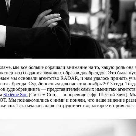
екламе, мы всё больше обращали внимание на то, какую роль она
кспертиза создания звуковых образов для брендов. Это была пус
овым мы основали агентство RADAR, и нам удалось принять уча
иенты бренда. Судьбоносным для нас стал ноябрь 2013 года. То
тов аудиобрендинга — представителей самых именитых агентств
ва
Sixième Son
[Сизьем Сон, — в переводе с фр. Шестой Звук]. М
. Мы познакомились с ними и поняли, что наше видение развит
 жизни. Так началось наше сотрудничество, которое и привело к т