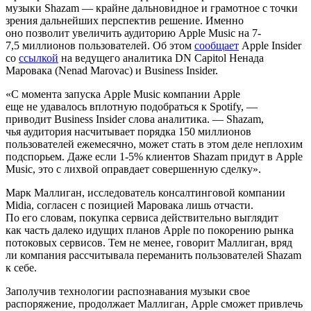
музыки Shazam — крайне дальновидное и грамотное с точки
зрения дальнейших перспектив решение. Именно
оно позволит увеличить аудиторию Apple Music на 7-
7,5 миллионов пользователей. Об этом
сообщает
Apple Insider
со
ссылкой
на ведущего аналитика DN Capitol Ненада
Маровака (Nenad Marovac) и Business Insider.
«С момента запуска Apple Music компании Apple
еще не удавалось вплотную подобраться к Spotify, —
приводит Business Insider слова аналитика. — Shazam,
чья аудитория насчитывает порядка 150 миллионов
пользователей ежемесячно, может стать в этом деле неплохим
подспорьем. Даже если 1-5% клиентов Shazam придут в Apple
Music, это с лихвой оправдает совершенную сделку».
Марк Маллиган, исследователь консалтинговой компании
Midia, согласен с позицией Маровака лишь отчасти.
По его словам, покупка сервиса действительно выглядит
как часть далеко идущих планов Apple по покорению рынка
потоковых сервисов. Тем не менее, говорит Маллиган, вряд
ли компания рассчитывала переманить пользователей Shazam
к себе.
Заполучив технологии распознавания музыки свое
распоряжение, продолжает Маллиган, Apple сможет привлечь