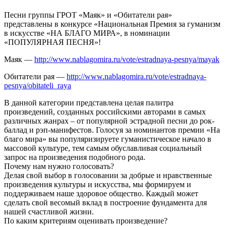
Песни группы ГРОТ «Маяк» и «Обитатели рая»
представлены в конкурсе «Национальная Премия за гуманизм
в искусстве «НА БЛАГО МИРА», в номинации
«ПОПУЛЯРНАЯ ПЕСНЯ»!
Маяк —
http://www.nablagomira.ru/vote/estradnaya-pesnya/mayak
Обитатели рая —
http://www.nablagomira.ru/vote/estradnaya-
pesnya/obitateli_raya
В данной категории представлена целая палитра
произведений, созданных российскими авторами в самых
различных жанрах – от популярной эстрадной песни до рок-
баллад и рэп-манифестов. Голосуя за номинантов премии «На
благо мира» вы популяризируете гуманистическое начало в
массовой культуре, тем самым обуславливая социальный
запрос на произведения подобного рода.
Почему нам нужно голосовать?
Делая свой выбор в голосовании за добрые и нравственные
произведения культуры и искусства, мы формируем и
поддерживаем наше здоровое общество. Каждый может
сделать свой весомый вклад в построение фундамента для
нашей счастливой жизни.
По каким критериям оценивать произведение?