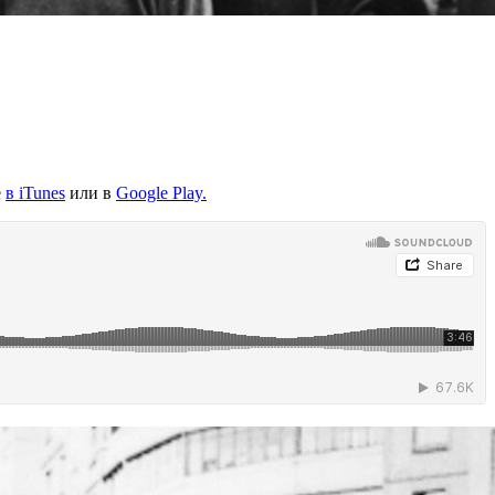
е
в iTunes
или в
Google Play.