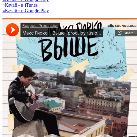
«Качай» в iTunes
«Качай» в Google Play