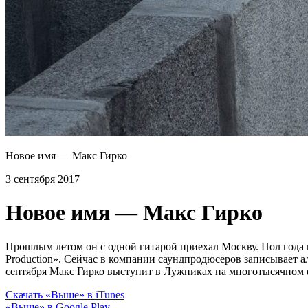
Новое имя — Макс Гирко
3 сентября 2017
Новое имя — Макс Гирко
Прошлым летом он с одной гитарой приехал Москву. Пол года в
Production». Сейчас в компании саундпродюсеров записывает а
сентября Макс Гирко выступит в Лужниках на многотысячном ф
Скачать «Выше» в iTunes
«Выше» в Google Play