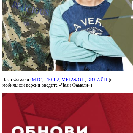
Чаян Фамали:
МТС
,
ТЕЛЕ2
,
МЕГАФОН
,
БИЛАЙН
(в
мобильной версии введите «Чаян Фамали»)