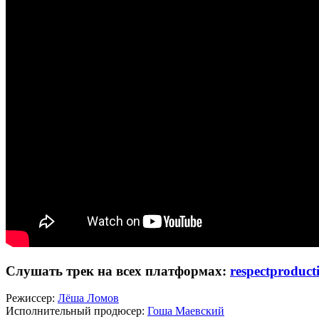
Слушать трек на всех платформах:
respectproduct
Режиссер:
Лёша Ломов
Исполнительный продюсер:
Гоша Маевский