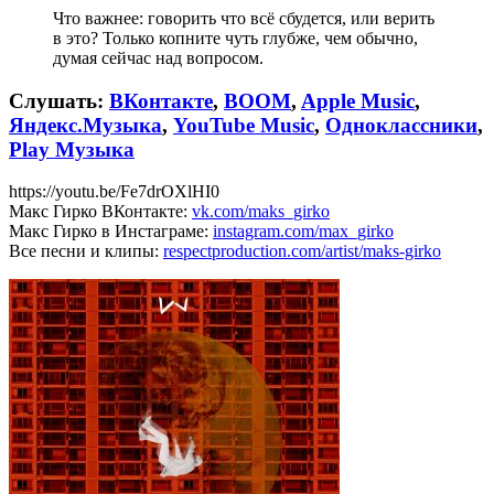
Что важнее: говорить что всё сбудется, или верить
в это? Только копните чуть глубже, чем обычно,
думая сейчас над вопросом.
Слушать:
ВКонтакте
,
BOOM
,
Apple Music
,
Яндекс.Музыка
,
YouTube Music
,
Одноклассники
,
Play Музыка
https://youtu.be/Fe7drOXlHI0
Макс Гирко ВКонтакте:
vk.com/maks_girko
Макс Гирко в Инстаграме:
instagram.com/max_girko
Все песни и клипы:
respectproduction.com/artist/maks-girko