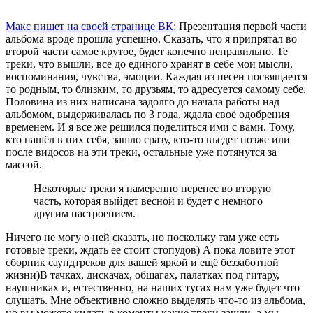
Макс пишет на своей странице ВК:
Презентация первой части
альбома вроде прошла успешно. Сказать, что я припрятал во
второй части самое крутое, будет конечно неправильно. Те
треки, что вышли, все до единого хранят в себе мои мысли,
воспоминания, чувства, эмоции. Каждая из песен посвящается
то родным, то близким, то друзьям, то адресуется самому себе.
Половина из них написана задолго до начала работы над
альбомом, выдерживалась по 3 года, ждала своё одобрения
временем. И я все же решился поделиться ими с вами. Тому,
кто нашёл в них себя, зашло сразу, кто-то въедет позже или
после видосов на эти треки, остальные уже потянутся за
массой.
Некоторые треки я намеренно перенес во вторую
часть, которая выйдет весной и будет с немного
другим настроением.
Ничего не могу о ней сказать, но поскольку там уже есть
готовые треки, ждать ее стоит стопудов) А пока ловите этот
сборник саундтреков для вашей яркой и ещё беззаботной
жизни)В тачках, дискачах, общагах, палатках под гитару,
наушниках и, естественно, на наших тусах нам уже будет что
слушать. Мне объективно сложно выделять что-то из альбома,
но вы можете кидать в коменты какие треки зашли, а мы