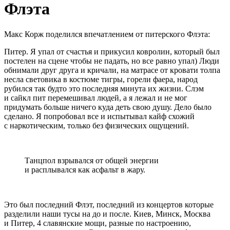
Флэта
Макс Корж поделился впечатлением от питерского Флэта:
Питер. Я упал от счастья и прикусил ковролин, который был
постелен на сцене чтобы не падать, но все равно упал) Люди
обнимали друг друга и кричали, на матрасе от кровати толпа
несла световика в костюме тигры, горели фаера, народ
рубился так будто это последняя минута их жизни. Слэм
и сайкл пит перемешивал людей, а я лежал и не мог
придумать больше ничего куда деть свою душу. Дело было
сделано. Я попробовал все и испытывал кайф схожий
с наркотическим, только без физических ощущений.
Танцпол взрывался от общей энергии
и расплывался как асфальт в жару.
Это был последний Флэт, последний из концертов которые
разделили наши тусы на до и после. Киев, Минск, Москва
и Питер, 4 славянские мощи, разные по настроению,