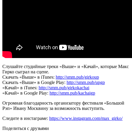
Слушайте студийные треки «Выше» и «Качай», которые Макс
Гирко сыграл на сцене.
Скачать «Выше» в iTunes:
http://smm.pub/girkoup
Скачать «Выше» в Google Play:
http://smm.pub/upgp
«Качай» в iTunes:
http://smm.pub/girkokachai
«Качай» в Google Play:
http://smm.pub/kachaigp
Огромная благодарность организатору фестиваля «Большой
Рэп» Ивану Москвину за возможность выступить.
Следите в инстаграме:
https://www.instagram.com/max_girko/
Поделиться с друзьями