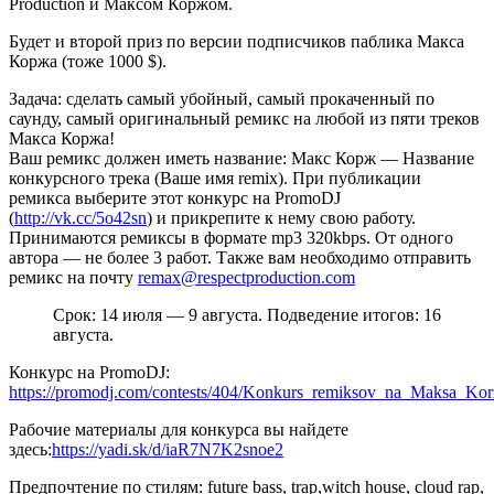
Production и Максом Коржом.
Будет и второй приз по версии подписчиков паблика Макса
Коржа (тоже 1000 $).
Задача: сделать самый убойный, самый прокаченный по
саунду, самый оригинальный ремикс на любой из пяти треков
Макса Коржа!
Ваш ремикс должен иметь название: Макс Корж — Название
конкурсного трека (Ваше имя remix). При публикации
ремикса выберите этот конкурс на PromoDJ
(
http://vk.cc/5o42sn
) и прикрепите к нему свою работу.
Принимаются ремиксы в формате mp3 320kbps. От одного
автора — не более 3 работ. Также вам необходимо отправить
ремикс на почту
remax@respectproduction.com
Срок: 14 июля — 9 августа. Подведение итогов: 16
августа.
Конкурс на PromoDJ:
https://promodj.com/contests/404/Konkurs_remiksov_na_Maksa_Kor
Рабочие материалы для конкурса вы найдете
здесь:
https://yadi.sk/d/iaR7N7K2snoe2
Предпочтение по стилям: future bass, trap,witch house, cloud rap,