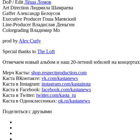
DoP / Edit
Лёша Ломов
Art Direction Людмила Шамраева
Gaffer Александр Белоусов
Executive Producer Гоша Маевский
Line-Producer Владислав Деньгин
Colorgrading Владимир Мо
prod by
Alex Curly
Special thanks to
The Loft
Отмечаем новый альбом и наш 20-летний юбилей на концертах
Мерч Касты:
shop.respectproduction.com
Каста ВКонтакте:
vk.com/kastanews
Каста в Instagram:
instagram.com/kastainsta
Каста в Facebook:
facebook.com/kastanews
Каста в Twitter:
twitter.com/kasta_ru
Каста в Одноклассниках:
ok.ru/kastanews
Поделиться с друзьями