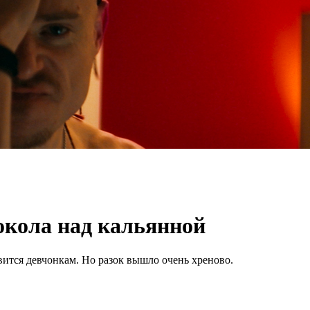
окола над кальянной
вится девчонкам. Но разок вышло очень хреново.