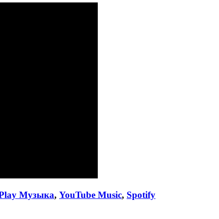
Play Музыка
,
YouTube Music
,
Spotify