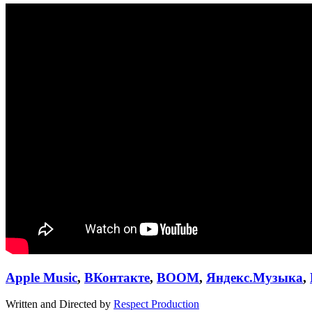
Apple Music
,
ВКонтакте
,
BOOM
,
Яндекс.Музыка
,
Written and Directed by
Respect Production