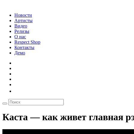
Новости
Артисты
Видео
Релизы
О нас
Respect Shop
Контакты
Демо
Каста — как живет главная рэ