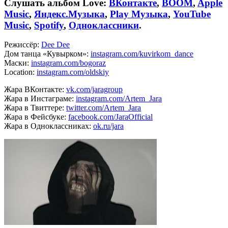
Слушать альбом Love:
ВКонтакте
,
BOOM
,
Apple
Music
,
Яндекс.Музыка
,
Play Музыка
,
YouTube
Music
,
Spotify
,
Одноклассники
.
Режиссёр:
Dee Dee
Дом танца «Кувырком»:
instagram.com/kuvirkom_dance
Маски:
instagram.com/bogoraz
Location:
instagram.com/oldskiy
Жара ВКонтакте:
vk.com/jaragroup
Жара в Инстаграме:
instagram.com/Artem_Jara
Жара в Твиттере:
twitter.com/Artem_Jara
Жара в Фейсбуке:
facebook.com/JaraOfficial
Жара в Одноклассниках:
ok.ru/jara