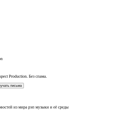
on
ect Production. Без спама.
лучать письма
овостей из мира рэп музыки и её среды