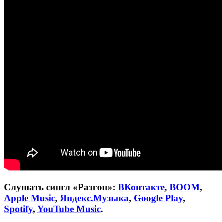
Слушать сингл «Разгон»:
ВКонтакте
,
BOOM
,
Apple Music
,
Яндекс.Музыка
,
Google Play
,
Spotify
,
YouTube Music
.