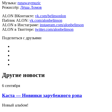
Музыка:
runawaymuzic
Режиссёр:
Лёша Ломов
ALON ВКонтакте:
vk.com/belinsonlon
Паблик ALON:
vk.com/alonbelinson
ALON в Инстаграме:
instagram.com/alonbelinson
ALON в Твиттере:
twitter.com/alonbelinson
Поделиться с друзьями
Другие новости
6 сентября
Каста — Новинки зарубежного рэпа
Новый альбом!