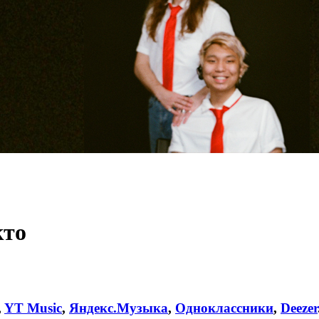
кто
,
YT Music
,
Яндекс.Музыка
,
Одноклассники
,
Deezer