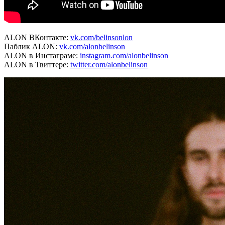
ALON ВКонтакте:
vk.com/belinsonlon
Паблик ALON:
vk.com/alonbelinson
ALON в Инстаграме:
instagram.com/alonbelinson
ALON в Твиттере:
twitter.com/alonbelinson